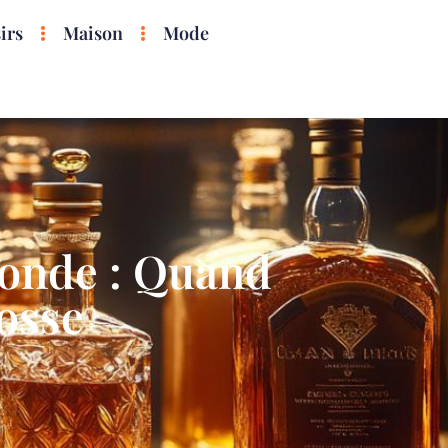
irs
Maison
Mode
monde : Quand
cosse