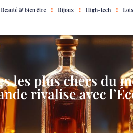
Beauté & bien être
Bijoux
High-tech
Lois
es les plus chers du 
lande rivalise avec l’É