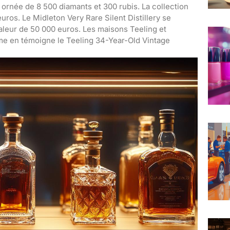
n ornée de 8 500 diamants et 300 rubis. La collection
euros. Le Midleton Very Rare Silent Distillery se
aleur de 50 000 euros. Les maisons Teeling et
me en témoigne le Teeling 34-Year-Old Vintage