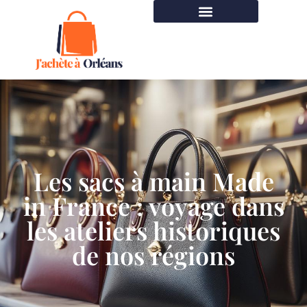
Les sacs à main Made
in France : voyage dans
les ateliers historiques
de nos régions